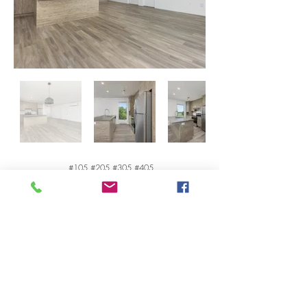
#105 #205 #305 #405
Les images et les matériaux sont à titre indicatif
seulement et sont sujets à changements sans préavis.
UNE
RÉALISATION
DE