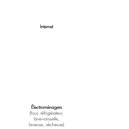
Internet
Électroménagers
(four, réfrigérateur,
lave-vaisselle,
laveuse, sécheuse)